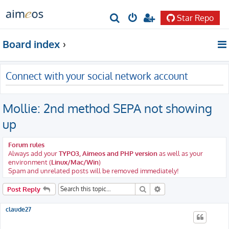
Star Repo
S
e
Board index
a
r
Connect with your social network account
c
h
Mollie: 2nd method SEPA not showing
up
Forum rules
Always add your
TYPO3, Aimeos and PHP version
as well as your
environment (
Linux/Mac/Win
)
Spam and unrelated posts will be removed immediately!
Search
Advanced search
Post Reply
claude27