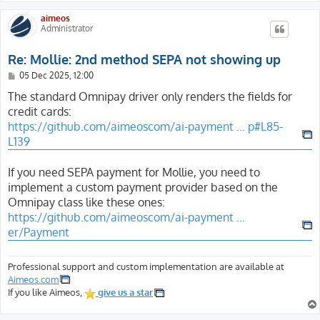
aimeos
Administrator
Re: Mollie: 2nd method SEPA not showing up
P
05 Dec 2025, 12:00
o
s
The standard Omnipay driver only renders the fields for
t
credit cards:
https://github.com/aimeoscom/ai-payment ... p#L85-
L139
If you need SEPA payment for Mollie, you need to
implement a custom payment provider based on the
Omnipay class like these ones:
https://github.com/aimeoscom/ai-payment ...
er/Payment
Professional support and custom implementation are available at
Aimeos.com
If you like Aimeos,
give us a star