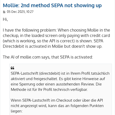
Mollie: 2nd method SEPA not showing up
P
05 Dec 2025, 10:27
o
s
Hi,
t
I have the following problem: When choosing Mollie in the
checkup, in the loaded screen only paying with credit card
(which is working, so the API is correct) is shown. SEPA
Directdebit is activated in Mollie but doesn't show up.
The AI of mollie.com says, that SEPA is activated:
SEPA-Lastschrift (directdebit) ist in Ihrem Profil tatsächlich
aktiviert und freigeschaltet. Es gibt keine Hinweise auf
eine Sperrung oder einen ausstehenden Review. Die
Methode ist für Ihr Profil technisch verfügbar.
Wenn SEPA-Lastschrift im Checkout oder über die API
nicht angezeigt wird, kann das an folgenden Punkten
liegen: